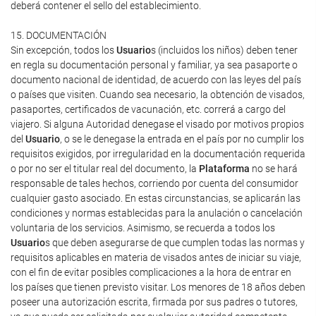
deberá contener el sello del establecimiento.
15. DOCUMENTACIÓN
Sin excepción, todos los
Usuario
s (incluidos los niños) deben tener
en regla su documentación personal y familiar, ya sea pasaporte o
documento nacional de identidad, de acuerdo con las leyes del país
o países que visiten. Cuando sea necesario, la obtención de visados,
pasaportes, certificados de vacunación, etc. correrá a cargo del
viajero. Si alguna Autoridad denegase el visado por motivos propios
del
Usuario
, o se le denegase la entrada en el país por no cumplir los
requisitos exigidos, por irregularidad en la documentación requerida
o por no ser el titular real del documento, la
Plataforma
no se hará
responsable de tales hechos, corriendo por cuenta del consumidor
cualquier gasto asociado. En estas circunstancias, se aplicarán las
condiciones y normas establecidas para la anulación o cancelación
voluntaria de los servicios. Asimismo, se recuerda a todos los
Usuario
s que deben asegurarse de que cumplen todas las normas y
requisitos aplicables en materia de visados antes de iniciar su viaje,
con el fin de evitar posibles complicaciones a la hora de entrar en
los países que tienen previsto visitar. Los menores de 18 años deben
poseer una autorización escrita, firmada por sus padres o tutores,