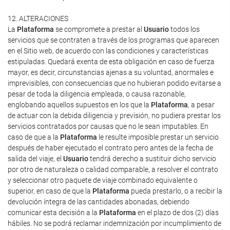
12. ALTERACIONES
La
Plataforma
se compromete a prestar al
Usuario
todos los
servicios que se contraten a través de los programas que aparecen
en el Sitio web, de acuerdo con las condiciones y características
estipuladas. Quedará exenta de esta obligación en caso de fuerza
mayor, es decir, circunstancias ajenas a su voluntad, anormales e
imprevisibles, con consecuencias que no hubieran podido evitarse a
pesar de toda la diligencia empleada, o causa razonable,
englobando aquellos supuestos en los que la
Plataforma
, a pesar
de actuar con la debida diligencia y previsión, no pudiera prestar los
servicios contratados por causas que no le sean imputables. En
caso de que a la
Plataforma
le resulte imposible prestar un servicio
después de haber ejecutado el contrato pero antes de la fecha de
salida del viaje, el
Usuario
tendrá derecho a sustituir dicho servicio
por otro de naturaleza o calidad comparable, a resolver el contrato
y seleccionar otro paquete de viaje combinado equivalente o
superior, en caso de que la
Plataforma
pueda prestarlo, o a recibir la
devolución íntegra de las cantidades abonadas, debiendo
comunicar esta decisión a la
Plataforma
en el plazo de dos (2) días
hábiles. No se podrá reclamar indemnización por incumplimiento de