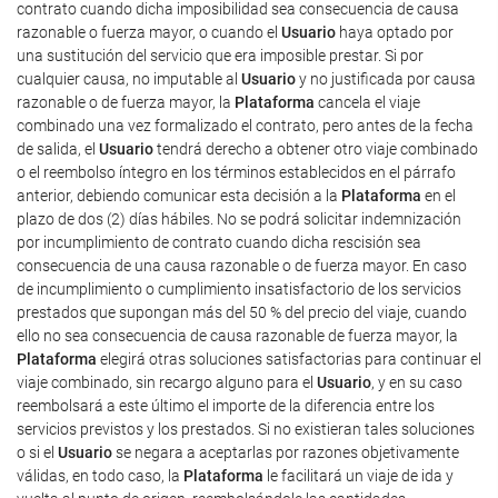
contrato cuando dicha imposibilidad sea consecuencia de causa
razonable o fuerza mayor, o cuando el
Usuario
haya optado por
una sustitución del servicio que era imposible prestar. Si por
cualquier causa, no imputable al
Usuario
y no justificada por causa
razonable o de fuerza mayor, la
Plataforma
cancela el viaje
combinado una vez formalizado el contrato, pero antes de la fecha
de salida, el
Usuario
tendrá derecho a obtener otro viaje combinado
o el reembolso íntegro en los términos establecidos en el párrafo
anterior, debiendo comunicar esta decisión a la
Plataforma
en el
plazo de dos (2) días hábiles. No se podrá solicitar indemnización
por incumplimiento de contrato cuando dicha rescisión sea
consecuencia de una causa razonable o de fuerza mayor. En caso
de incumplimiento o cumplimiento insatisfactorio de los servicios
prestados que supongan más del 50 % del precio del viaje, cuando
ello no sea consecuencia de causa razonable de fuerza mayor, la
Plataforma
elegirá otras soluciones satisfactorias para continuar el
viaje combinado, sin recargo alguno para el
Usuario
, y en su caso
reembolsará a este último el importe de la diferencia entre los
servicios previstos y los prestados. Si no existieran tales soluciones
o si el
Usuario
se negara a aceptarlas por razones objetivamente
válidas, en todo caso, la
Plataforma
le facilitará un viaje de ida y