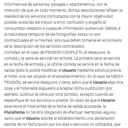
informativas de personas, paisajes y apartamentos, con la
intención de que, en todo momento, dichas descripciones reflejen la
realidad de los servicios contratados con la mayor objetividad
posible, evitando así inducir a error, confusión o engaño al
consumidor respecto a cualquier información sustancial. Debido a
la naturaleza temporal de las fotografías, estas no son
contractuales en sí mismas, sino que deben tomarse en el contexto
de la descripción de los servicios contratados.
Comidas: en el caso de PENSION COMPLETA, el desayuno, la
comida y la cena se servirán en el hotel. La primera cena se servirá
en la fecha de entrada y la última comida se servirá en la fecha de
salida (esto lo podrá modificar el
Usuario
mediante solicitud previa
al hotel, una vez alojado en el establecimiento). En el caso de MEDIA
PENSIÓN, se servirá desayuno y cena, salvo que el
Usuario
elija otra
cosa y el hotel esté dispuesto a aceptar dicha sustitución (por
ejemplo, sustituir la cena por otra comida), excepto cuando se
especifique en los servicios a prestar. En caso de que el
Usuario
abandone el hotel antes de la fecha de salida acordada, la
Plataforma
no tendrá obligación de efectuar reembolso alguno,
salvo que el
Usuario
solicite al establecimiento una declaración
escrita de no facturación por los días o servicios no utilizados, que