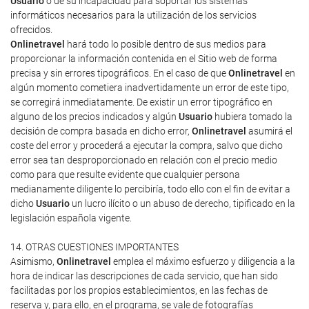
Usuario
o de su incapacidad para soportar los sistemas
informáticos necesarios para la utilización de los servicios
ofrecidos.
Onlinetravel
hará todo lo posible dentro de sus medios para
proporcionar la información contenida en el Sitio web de forma
precisa y sin errores tipográficos. En el caso de que
Onlinetravel
en
algún momento cometiera inadvertidamente un error de este tipo,
se corregirá inmediatamente. De existir un error tipográfico en
alguno de los precios indicados y algún
Usuario
hubiera tomado la
decisión de compra basada en dicho error,
Onlinetravel
asumirá el
coste del error y procederá a ejecutar la compra, salvo que dicho
error sea tan desproporcionado en relación con el precio medio
como para que resulte evidente que cualquier persona
medianamente diligente lo percibiría, todo ello con el fin de evitar a
dicho
Usuario
un lucro ilícito o un abuso de derecho, tipificado en la
legislación española vigente.
14. OTRAS CUESTIONES IMPORTANTES
Asimismo,
Onlinetravel
emplea el máximo esfuerzo y diligencia a la
hora de indicar las descripciones de cada servicio, que han sido
facilitadas por los propios establecimientos, en las fechas de
reserva y, para ello, en el programa, se vale de fotografías