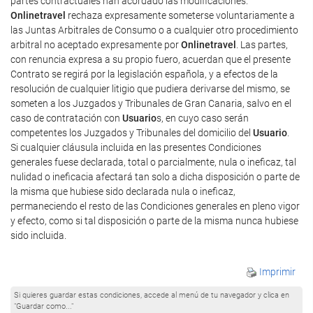
partes contractuales han acordado las modificaciones.
Onlinetravel
rechaza expresamente someterse voluntariamente a
las Juntas Arbitrales de Consumo o a cualquier otro procedimiento
arbitral no aceptado expresamente por
Onlinetravel
. Las partes,
con renuncia expresa a su propio fuero, acuerdan que el presente
Contrato se regirá por la legislación española, y a efectos de la
resolución de cualquier litigio que pudiera derivarse del mismo, se
someten a los Juzgados y Tribunales de Gran Canaria, salvo en el
caso de contratación con
Usuario
s, en cuyo caso serán
competentes los Juzgados y Tribunales del domicilio del
Usuario
.
Si cualquier cláusula incluida en las presentes Condiciones
generales fuese declarada, total o parcialmente, nula o ineficaz, tal
nulidad o ineficacia afectará tan solo a dicha disposición o parte de
la misma que hubiese sido declarada nula o ineficaz,
permaneciendo el resto de las Condiciones generales en pleno vigor
y efecto, como si tal disposición o parte de la misma nunca hubiese
sido incluida.
Imprimir
Si quieres guardar estas condiciones, accede al menú de tu navegador y clica en
"Guardar como..."