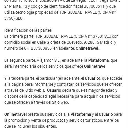
con domicilio social ubicado en Av. de La Vega, 1. Edif. Veganova 3,
2ª Planta, 13 y código de identificación fiscal B87008611, y que
utiliza tecnología propiedad de TOR GLOBAL TRAVEL (CICMA nº
3750) SLU.
Identificación de las partes
La primera parte, TOR GLOBAL TRAVEL (CICMA nº 3750) SLU con
domicilio social en Calle Glorieta de Quevedo, 9, 28015 Madrid, y
número de CIF B87500856, en adelante,
Onlinetravel
.
La segunda parte, Viajamor, S.L., en adelante, la
Plataforma
, que
será intermediaria de los servicios que ofrece
Onlinetravel
.
Y la tercera parte, el particular (en adelante, el
Usuario
), que accede
a la página para informarse y contratar los servicios que se ofrecen
a través del Sitio web. El
Usuario
declara que es mayor de edad y
dispone de la capacidad legal necesaria para adquirir los servicios
que se ofrecen a través del Sitio web.
Onlinetravel
presta sus servicios a la
Plataforma
y al
Usuario
para
la promoción y venta de productos y servicios turísticos, entre los
que se incluyen los siguientes: