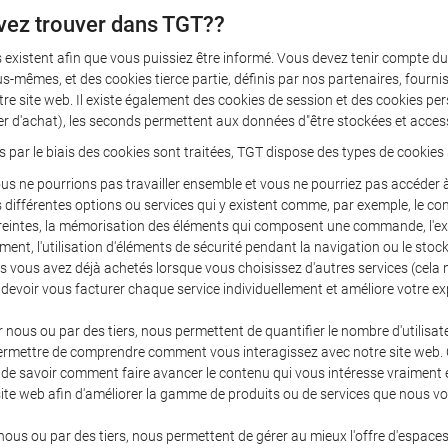
vez trouver dans TGT??
 existent afin que vous puissiez être informé. Vous devez tenir compte du 
s-mêmes, et des cookies tierce partie, définis par nos partenaires, fourni
tre site web. Il existe également des cookies de session et des cookies pe
ier d'achat), les seconds permettent aux données d"être stockées et acces
s par le biais des cookies sont traitées, TGT dispose des types de cookies 
us ne pourrions pas travailler ensemble et vous ne pourriez pas accéder à 
les différentes options ou services qui y existent comme, par exemple, le c
 restreintes, la mémorisation des éléments qui composent une commande, l
ment, l'utilisation d'éléments de sécurité pendant la navigation ou le sto
s vous avez déjà achetés lorsque vous choisissez d'autres services (cela 
 devoir vous facturer chaque service individuellement et améliore votre ex
r nous ou par des tiers, nous permettent de quantifier le nombre d'utilisate
us permettre de comprendre comment vous interagissez avec notre site web.
nt de savoir comment faire avancer le contenu qui vous intéresse vraiment 
 site web afin d'améliorer la gamme de produits ou de services que nous 
 nous ou par des tiers, nous permettent de gérer au mieux l'offre d'espaces