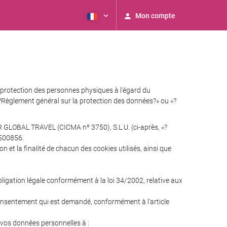
Mon compte
rotection des personnes physiques à l'égard du
 «?Règlement général sur la protection des données?» ou «?
R GLOBAL TRAVEL (CICMA nº 3750), S.L.U. (ci-après, «?
7500856.
n et la finalité de chacun des cookies utilisés, ainsi que
obligation légale conformément à la loi 34/2002, relative aux
e consentement qui est demandé, conformément à l'article
os données personnelles à :