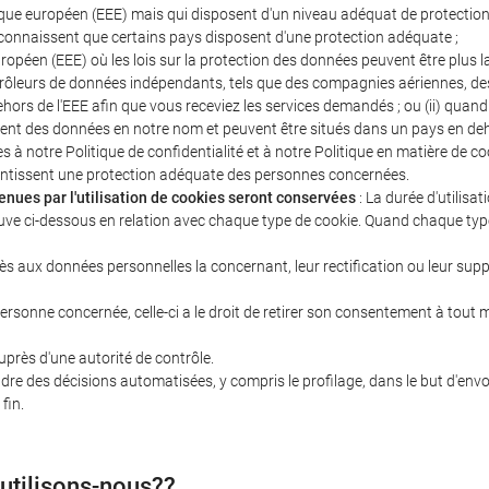
ique européen (EEE) mais qui disposent d'un niveau adéquat de protect
onnaissent que certains pays disposent d'une protection adéquate ;
opéen (EEE) où les lois sur la protection des données peuvent être plus la
trôleurs de données indépendants, tels que des compagnies aériennes, des 
ehors de l'EEE afin que vous receviez les services demandés ; ou (ii) qua
ment des données en notre nom et peuvent être situés dans un pays en deh
à notre Politique de confidentialité et à notre Politique en matière de co
ntissent une protection adéquate des personnes concernées.
nues par l'utilisation de cookies seront conservées
: La durée d'utilisa
ouve ci-dessous en relation avec chaque type de cookie. Quand chaque type 
 aux données personnelles la concernant, leur rectification ou leur suppre
ersonne concernée, celle-ci a le droit de retirer son consentement à tout m
uprès d'une autorité de contrôle.
re des décisions automatisées, y compris le profilage, dans le but d'envoye
fin.
 utilisons-nous??