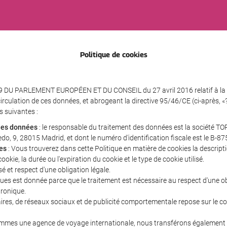
Politique de cookies
 DU PARLEMENT EUROPÉEN ET DU CONSEIL du 27 avril 2016 relatif à la p
circulation de ces données, et abrogeant la directive 95/46/CE (ci-après,
 suivantes :
 des données
: le responsable du traitement des données est la société TO
vedo, 9, 28015 Madrid, et dont le numéro d'identification fiscale est le B-8
es
: Vous trouverez dans cette Politique en matière de cookies la descriptio
ookie, la durée ou l'expiration du cookie et le type de cookie utilisé.
é et respect d'une obligation légale.
niques est donnée parce que le traitement est nécessaire au respect d'une 
tronique.
icitaires, de réseaux sociaux et de publicité comportementale repose sur l
es une agence de voyage internationale, nous transférons également v