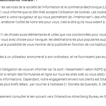
r les services de la société de l'information et le commerce électronique 
 informe que ce Site Web accepte l'utilisation de cookies. Les cookies 
t à votre navigateur et qui nous permettent de «?mémoriser?» des inform
 améliorer l'utilité de notre site pour vous, c'est-à-dire qu'ils nous aident
t?» de choses aussi élémentaires et utiles que vos coordonnées pour vo
ue vous avez choisie pour naviguer, les destinations les plus populaires a
e la possibilité de vous montrer de la publicité en fonction de vos habitu
és à un utilisateur anonyme et à son ordinateur, et ne fournissent pas eu
obligation de vous en informer car ils sont «?essentiels?» selon l'AEPD (p
ir à remplir des formulaires en ligne sur tous les sites web où vous allez)
ces informations. Cependant, notre engagement envers nos clients est total
 plus brefs délais : par courrier à l'adresse C/ Glorieta de Quevedo, 9, 2
lement consulter le lien suivant vers l'Interactive Advertising Bureau en 