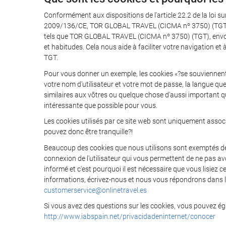
Conformément aux dispositions de l'article 22.2 de la loi su
2009/136/CE, TOR GLOBAL TRAVEL (CICMA nº 3750) (TGT) vous
tels que TOR GLOBAL TRAVEL (CICMA nº 3750) (TGT), envoien
et habitudes. Cela nous aide à faciliter votre navigation et à
TGT.
Pour vous donner un exemple, les cookies «?se souviennen
votre nom d'utilisateur et votre mot de passe, la langue q
similaires aux vôtres ou quelque chose d'aussi important qu
intéressante que possible pour vous.
Les cookies utilisés par ce site web sont uniquement associ
pouvez donc être tranquille?!
Beaucoup des cookies que nous utilisons sont exemptés de l'
connexion de l'utilisateur qui vous permettent de ne pas avo
informé et c'est pourquoi il est nécessaire que vous lisiez 
informations, écrivez-nous et nous vous répondrons dans les
customerservice@onlinetravel.es
Si vous avez des questions sur les cookies, vous pouvez éga
http://www.iabspain.net/privacidadeninternet/conocer