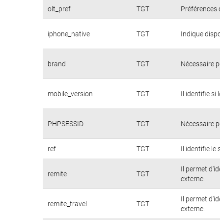
olt_pref
TGT
Préférences d
iphone_native
TGT
Indique dispo
brand
TGT
Nécessaire p
mobile_version
TGT
Il identifie s
PHPSESSID
TGT
Nécessaire p
ref
TGT
Il identifie l
Il permet d'i
remite
TGT
externe.
Il permet d'i
remite_travel
TGT
externe.