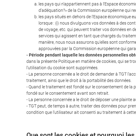
les pays qui n'appartiennent pas à l'Espace économ
d'adéquation?» de la Commission européenne qui rec
les pays situés en dehors de l'Espace économique eur
lorsque : (i) nous divulguons vos données à des con
de voyage, etc. qui peuvent traiter vos données en d
services qui agissent en tant que chargés du traite
manière, nous nous assurons qu'elles sont conformes 
approuvées par la Commission européenne qui gara
- Période pendant laquelle les données personnelles obte
dans la présente Politique en matière de cookies, qui se tr
l'utilisation du cookie sont supprimées.
- La personne concernée a le droit de demander à TGT l'accès
traitement, ainsi que le droit à la portabilité des données.
- Quand le traitement est fondé sur le consentement de la p
fondé sur le consentement avant son retrait.
- La personne concernée a le droit de déposer une plainte a
- TGT peut, de temps à autre, traiter des données pour prend
condition que l'utilisateur ait consenti au traitement à cette 
Que sont les cookies et pourquoi les