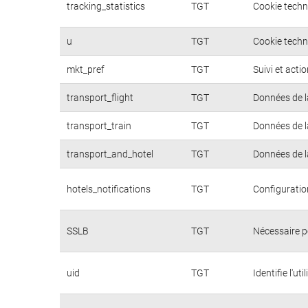
tracking_statistics
TGT
Cookie techn
u
TGT
Cookie techni
mkt_pref
TGT
Suivi et acti
transport_flight
TGT
Données de l
transport_train
TGT
Données de l
transport_and_hotel
TGT
Données de l
hotels_notifications
TGT
Configuratio
SSLB
TGT
Nécessaire p
uid
TGT
Identifie l'u