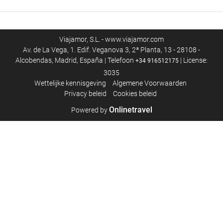
Viajamor, S.L. - www.viajamor.com
Av. de La Vega, 1. Edif. Veganova 3, 2ª Planta, 13 - 28108 -
Alcobendas, Madrid, España | Telefoon
| License:
+34 916512175
3035
Wettelijke kennisgeving
Algemene Voorwaarden
Privacy beleid
Cookies beleid
Onlinetravel
Powered by