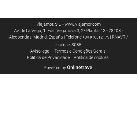
Viajamor, S.L. - www.viajamor.com
Av. de La Vega, 1. Edif. Veganova 3, 2ª Planta, 13 - 28108 -
Alcobendas, Madrid, España | Telefone
| RNAVT /
+34 916512175
License: 3035
Aviso legal
Termos e Condições Gerais
Polí­tica de Privacidade
Política de cookies
Onlinetravel
Powered by